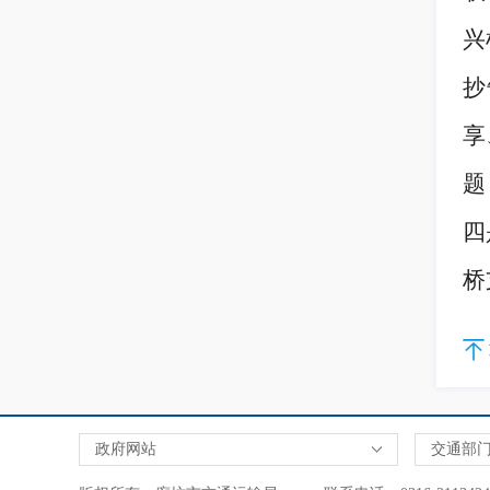
兴
抄
享
题
四
桥
政府网站
交通部