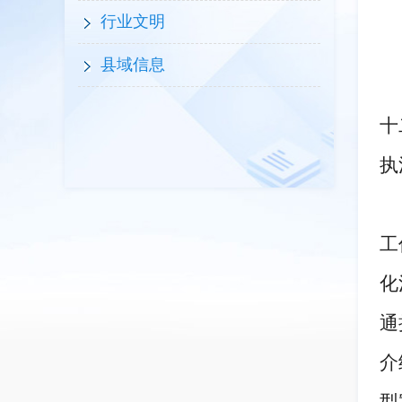
行业文明
县域信息
十
执
工
化
通
介