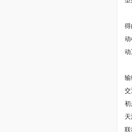
型
得
动
动
输
交
初
天
联