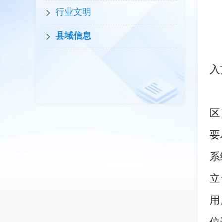
行业文明
县域信息
入
区
要
系
立
用